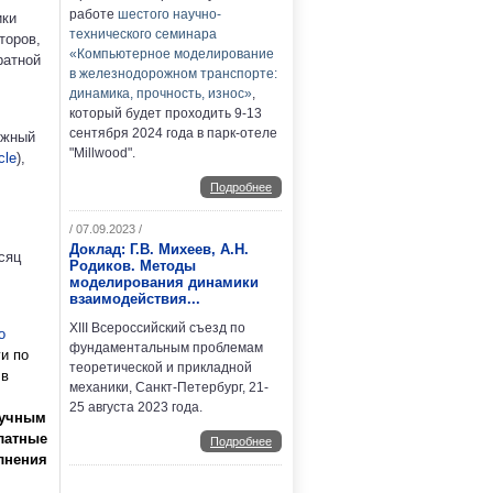
работе
шестого научно-
ики
технического семинара
торов,
«Компьютерное моделирование
ратной
в железнодорожном транспорте:
динамика, прочность, износ»
,
который будет проходить 9-13
сентября 2024 года в парк-отеле
ожный
"Millwood".
cle
),
Подробнее
/ 07.09.2023 /
Доклад: Г.В. Михеев, А.Н.
сяц
Родиков. Методы
моделирования динамики
взаимодействия...
XIII Всероссийский съезд по
о
фундаментальным проблемам
ги по
теоретической и прикладной
 в
механики, Санкт-Петербург, 21-
25 августа 2023 года.
аучным
латные
Подробнее
лнения