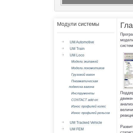
Гла
Модули системы
Програ
модели
UM Automotive
систем
UM Train
UM Loco
Модели экипажей
Модели локомотивов
Грузовой вагон
Пневматическая
подвеска вагона
Поддер
Инструменты
движен
CONTACT add-on
анализ
Износ профилей колес
величи
Износ профилей рельсов
реакци
UM Tracked Vehicle
Развит
UM FEM
статис