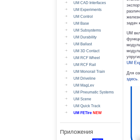
UM CAD Interfaces
экспор
UM Experiments
различ
UM Control
железн
задач 
UM Base
UM Subsystems
UM вкл
UM Durability
функци
UM Ballast
модуль
модуль
UM 3D Contact
упруги
UM RCF Wheel
UM Exp
UM RCF Rail
UM Monorail Train
Для оз
UM Driveline
здесь
.
UM MagLev
UM Pneumatic Systems
UM Scene
UM Quick Track
UM FETire
NEW
Приложения