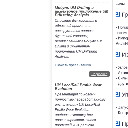
силы
Модуль UM Drilling и
инженерное приложение UM
Гр
Drillstring Analysis
Описание функционала и
областей применения
- Поли
инструментов анализа
параме
бурильной колонны,
- Импо
реализованных в модуле UM
Pro/E
Drilling и инженерном
приложении UM Drillstring
Из
Analysis.
Скачать презентацию
- Угло
- Акти
Подробнее
- Силы
- Друг
UM Loco/Rail Profile Wear
Evolution
Уп
Презентация по новому
полностью переработанному
инструменту UM Loco/Rail
- Запу
Profile Wear Evolution
- Конт
предназначенному для
прогнозирования износа
Пр
профилей ж.-д. рельсов.