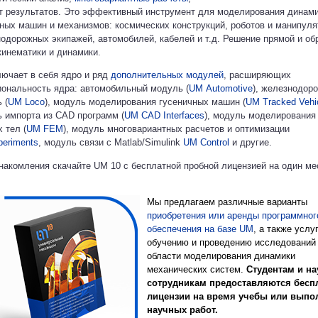
т результатов. Это эффективный инструмент для моделирования динам
ных машин и механизмов: космических конструкций, роботов и манипуля
одорожных экипажей, автомобилей, кабелей и т.д. Решение прямой и об
кинематики и динамики.
ючает в себя ядро и ряд
дополнительных модулей
, расширяющих
ональность ядра: автомобильный модуль (
UM Automotive
), железнодор
 (
UM Loco
), модуль моделирования гусеничных машин (
UM Tracked Vehi
 импорта из CAD программ (
UM CAD
Interfaces
), модуль моделирования
х тел (
UM FEM
), модуль многовариантных расчетов и оптимизации
eriments
, модуль связи с Matlab/Simulink
UM Control
и другие.
накомления скачайте UM 10 с бесплатной пробной лицензией на один ме
Мы предлагаем различные варианты
приобретения или аренды
программног
обеспечения на базе UM
, а также услу
обучению и проведению исследований
области моделирования динамики
механических систем.
Студентам и н
сотрудникам предоставляются бесп
лицензии на время учебы или выпо
научных работ.