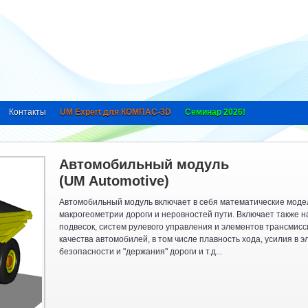
Контакты
UM Expert для КОМПАС-3D
Семинар 2026!
Автомобильный модуль
(UM Automotive)
Автомобильный модуль включает в себя математические моде
макрогеометрии дороги и неровностей пути. Включает также н
подвесок, систем рулевого управления и элементов трансмис
качества автомобилей, в том числе плавность хода, усилия в 
безопасности и "держания" дороги и т.д...