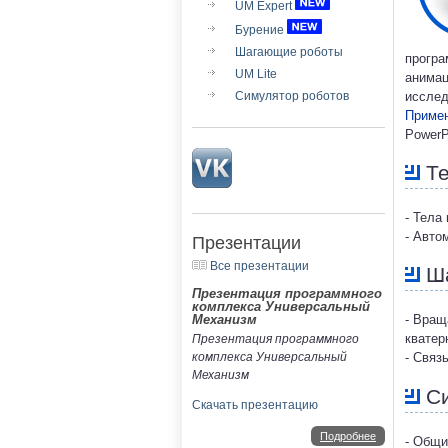
UM Expert
Бурение
Шагающие роботы
програ
UM Lite
анимац
Симулятор роботов
исслед
Примен
PowerPo
Те
- Тела
- Авто
Презентации
Все презентации
Ша
Презентация программного
комплекса Универсальный
Механизм
- Вращ
кватер
Презентация программного
комплекса Универсальный
- Связ
Механизм
С
Скачать презентацию
Подробнее
- Общи