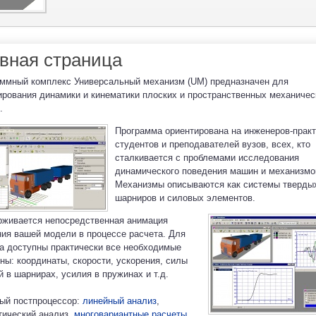
вная страница
ммный комплекс Универсальный механизм (UM) предназначен для
рования динамики и кинематики плоских и пространственных механичес
.
Программа ориентирована на инженеров-практ
студентов и преподавателей вузов, всех, кто
сталкивается с проблемами исследования
динамического поведения машин и механизмо
Механизмы описываются как системы твердых
шарниров и силовых элементов.
живается непосредственная анимация
ия вашей модели в процессе расчета. Для
а доступны практически все необходимые
ны: координаты, скорости, ускорения, силы
й в шарнирах, усилия в пружинах и т.д.
ый постпроцессор:
линейный анализ
,
тический анализ,
многовариантные расчеты
,