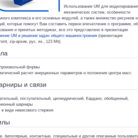
Использование UM для моделировани
механических систем, особенности
много комплекса и его основных модулей, а также множество рисунков и
ий, которые помогут Вам составить первое впечатление о программе, о
ования и принятых методиках, все это представлено в презентации
ение UM в решении задач общего машиностроения
(презентация
int, zip-архив, рус. яз., 123 Мб).
ла
 произвольной формы
матический расчет инерционных параметров и положения центра масс
рниры и связи
ательный, поступательный, цилиндрический, Кардано, обобщенный,
нионный шарниры
ь в виде невесомого стержня
илы
е, биполярные, контактные, специальные и другие описанные пользоват