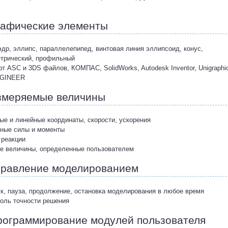
афические элементы
эдр, эллипс, параллелепипед, винтовая линия эллипсоид, конус,
трический, профильный
рт ASC и 3DS файлов, КОМПАС, SolidWorks, Autodesk Inventor, Unigraphi
NGINEER
меряемые величины
вые и линейные координаты, скорости, ускорения
вные силы и моменты
 реакции
ие величины, определенные пользователем
равление моделированием
ск, пауза, продолжение, остановка моделирования в любое время
роль точности решения
ограммирование модулей пользователя