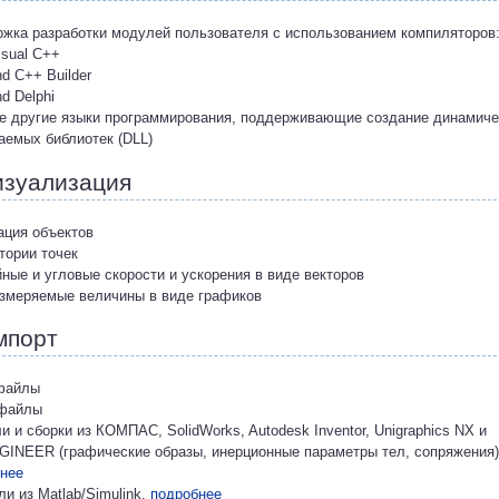
жка разработки модулей пользователя с использованием компиляторов
isual C++
nd C++ Builder
nd Delphi
е другие языки программирования, поддерживающие создание динамиче
аемых библиотек (DLL)
зуализация
ация объектов
ктории точек
йные и угловые скорости и ускорения в виде векторов
измеряемые величины в виде графиков
порт
 файлы
 файлы
ли и сборки из КОМПАС, SolidWorks, Autodesk Inventor, Unigraphics NX и
GINEER (графические образы, инерционные параметры тел, сопряжения)
нее
ли из Matlab/Simulink,
подробнее