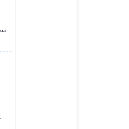
:
ски
,