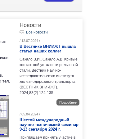
Новости
Все новости
/ 12.07.2024 /
ких
В Вестнике ВНИИЖТ вышла
статья наших коллег
иков,
Сакало В.И., Сакало А.В. Кривые
контактной усталости рельсовой
стали. Вестник Научно-
в.
исследовательского института
 тел,
железнодорожного транспорта
(ВЕСТНИК ВНИИЖТ).
2024;83(2):124-135.
Подробнее
/ 05.04.2024 /
Шестой международный
научно-технический семинар
9-13 сентября 2024 г.
Приглашаем принять участие в