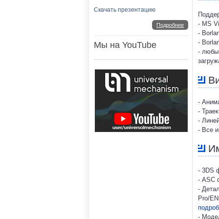
Скачать презентацию
Поддер
- MS V
Подробнее
- Borla
- Borla
Мы на YouTube
- любы
загруж
Ви
- Аним
- Трае
- Лине
- Все 
Им
- 3DS
- ASC
- Дета
Pro/EN
подроб
- Моде