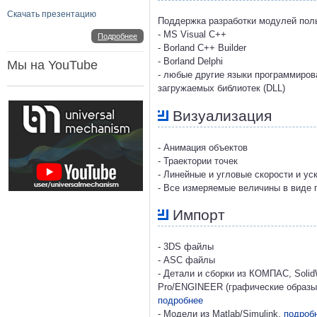
Скачать презентацию
Поддержка разработки модулей пол
- MS Visual C++
Подробнее
- Borland C++ Builder
- Borland Delphi
Мы на YouTube
- любые другие языки программиро
загружаемых библиотек (DLL)
Визуализация
- Анимация объектов
- Траектории точек
- Линейные и угловые скорости и ус
- Все измеряемые величины в виде 
Импорт
- 3DS файлы
- ASC файлы
- Детали и сборки из КОМПАС, SolidW
Pro/ENGINEER (графические образы,
подробнее
- Модели из Matlab/Simulink,
подроб