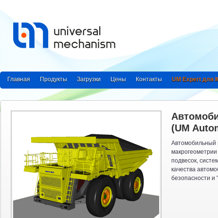
Главная
Продукты
Загрузки
Цены
Контакты
UM Expert для
Автомоб
(UM Autom
Автомобильный 
макрогеометрии 
подвесок, систе
качества автомо
безопасности и "