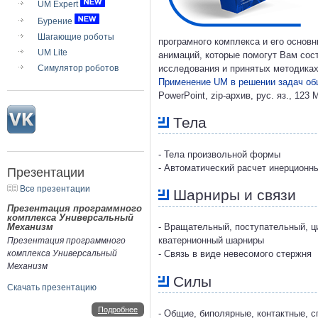
UM Expert
Бурение
Шагающие роботы
програмного комплекса и его основ
UM Lite
анимаций, которые помогут Вам сос
Симулятор роботов
исследования и принятых методиках
Применение UM в решении задач об
PowerPoint, zip-архив, рус. яз., 123 
Тела
- Тела произвольной формы
- Автоматический расчет инерционн
Презентации
Все презентации
Шарниры и связи
Презентация программного
комплекса Универсальный
Механизм
- Вращательный, поступательный, ц
кватернионный шарниры
Презентация программного
комплекса Универсальный
- Связь в виде невесомого стержня
Механизм
Силы
Скачать презентацию
Подробнее
- Общие, биполярные, контактные, 