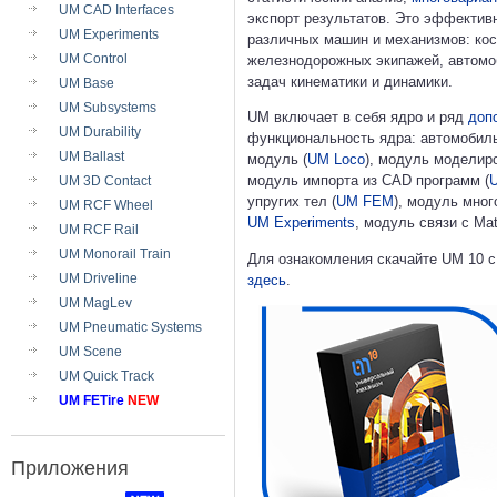
UM CAD Interfaces
экспорт результатов. Это эффекти
UM Experiments
различных машин и механизмов: кос
UM Control
железнодорожных экипажей, автомоб
задач кинематики и динамики.
UM Base
UM Subsystems
UM включает в себя ядро и ряд
доп
UM Durability
функциональность ядра: автомобил
UM Ballast
модуль (
UM Loco
), модуль моделир
модуль импорта из CAD программ (
UM 3D Contact
упругих тел (
UM FEM
), модуль мно
UM RCF Wheel
UM Experiments
, модуль связи с Mat
UM RCF Rail
UM Monorail Train
Для ознакомления скачайте UM 10 с
UM Driveline
здесь
.
UM MagLev
UM Pneumatic Systems
UM Scene
UM Quick Track
UM FETire
NEW
Приложения