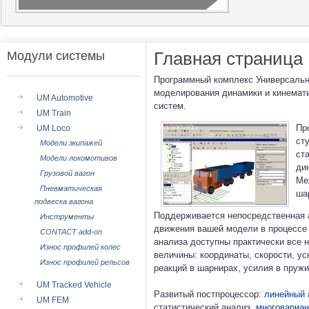
Главная страница
Модули системы
Программный комплекс Универсальн
моделирования динамики и кинемати
UM Automotive
систем.
UM Train
Пр
UM Loco
ст
Модели экипажей
ст
Модели локомотивов
ди
Грузовой вагон
Ме
Пневматическая
ша
подвеска вагона
Поддерживается непосредственная 
Инструменты
движения вашей модели в процессе 
CONTACT add-on
анализа доступны практически все 
Износ профилей колес
величины: координаты, скорости, ус
Износ профилей рельсов
реакций в шарнирах, усилия в пружин
UM Tracked Vehicle
Развитый постпроцессор:
линейный 
UM FEM
статистический анализ,
многовариан