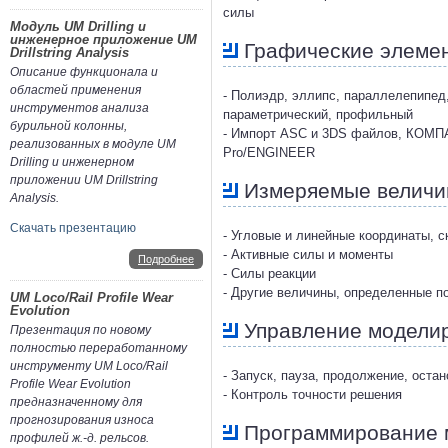
силы
Модуль UM Drilling и
инженерное приложение UM
Графические элеме
Drillstring Analysis
Описание функционала и
областей применения
- Полиэдр, эллипс, параллелепипед,
инструментов анализа
параметрический, профильный
бурильной колонны,
- Импорт ASC и 3DS файлов, КОМПАС,
реализованных в модуле UM
Pro/ENGINEER
Drilling и инженерном
приложении UM Drillstring
Измеряемые велич
Analysis.
Скачать презентацию
- Угловые и линейные координаты, с
- Активные силы и моменты
Подробнее
- Силы реакции
- Другие величины, определенные п
UM Loco/Rail Profile Wear
Evolution
Управление модели
Презентация по новому
полностью переработанному
инструменту UM Loco/Rail
- Запуск, пауза, продолжение, ост
Profile Wear Evolution
- Контроль точности решения
предназначенному для
прогнозирования износа
Программирование 
профилей ж.-д. рельсов.