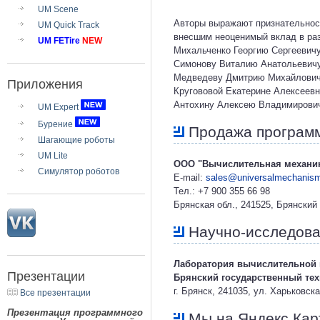
UM Scene
Авторы выражают признательнос
UM Quick Track
внесшим неоценимый вклад в ра
UM FETire
NEW
Михальченко Георгию Сергеевичу,
Симонову Виталию Анатольевичу, 
Медведеву Дмитрию Михайловичу,
Приложения
Кругововой Екатерине Алексеевн
Антохину Алексею Владимирович
UM Expert
Бурение
Продажа программ
Шагающие роботы
UM Lite
ООО "Вычислительная механи
Симулятор роботов
E-mail:
sales@universalmechanis
Тел.: +7 900 355 66 98
Брянская обл., 241525, Брянский
Научно-исследова
Лаборатория вычислительной
Презентации
Брянский государственный тех
г. Брянск, 241035, ул. Харьковск
Все презентации
Презентация программного
Мы на Яндекс.Кар