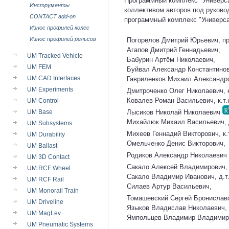
Программный комплекс "Универса
Инструменты
коллективом авторов под руково
CONTACT add-on
программный комплекс "Универс
Износ профилей колес
Износ профилей рельсов
Погорелов Дмитрий Юрьевич,
пр
Агапов Дмитрий Геннадьевич,
UM Tracked Vehicle
Бабурин Артём Николаевич,
UM FEM
Буйвал Александр Константинович
UM CAD Interfaces
Гавриленков Михаил Александр
UM Experiments
Дмитроченко Олег Николаевич, к
Ковалев Роман Васильевич,
к.т.
UM Control
Лысиков Николай Николаевич
UM Base
Михайлюк Михаил Васильевич, д
UM Subsystems
Михеев Геннадий Викторович,
к.
UM Durability
Омельченко Денис Викторович,
UM Ballast
Родиков Александр Николаевич
UM 3D Contact
Сакало Алексей Владимирович, 
UM RCF Wheel
Сакало Владимир Иванович, д.т.
UM RCF Rail
Силаев Артур Васильевич,
UM Monorail Train
Томашевский Сергей Брониславо
UM Driveline
Языков Владислав Николаевич,
UM MagLev
Ямпольцев Владимир Владимир
UM Pneumatic Systems