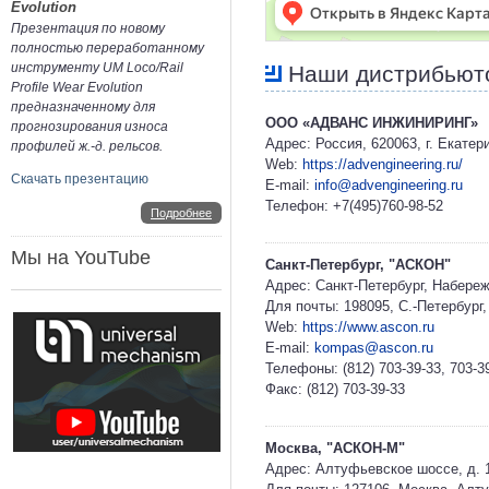
Evolution
Презентация по новому
полностью переработанному
инструменту UM Loco/Rail
Наши дистрибьют
Profile Wear Evolution
предназначенному для
ООО «АДВАНС ИНЖИНИРИНГ»
прогнозирования износа
Адрес: Россия, 620063, г. Екатер
профилей ж.-д. рельсов.
Web:
https://advengineering.ru/
Скачать презентацию
E-mail:
info@advengineering.ru
Телефон: +7(495)760-98-52
Подробнее
Мы на YouTube
Санкт-Петербург, "АСКОН"
Адрес: Санкт-Петербург, Набере
Для почты: 198095, С.-Петеpбуpг,
Web:
https://www.ascon.ru
E-mail:
kompas@ascon.ru
Телефоны: (812) 703-39-33, 703-3
Факс: (812) 703-39-33
Москва, "АСКОН-М"
Адрес: Алтуфьевское шоссе, д. 1