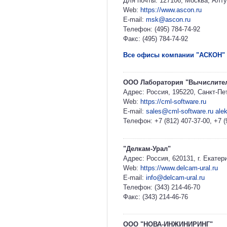
Для почты: 127106, Москва, Алту
Web:
https://www.ascon.ru
E-mail:
msk@ascon.ru
Телефон: (495) 784-74-92
Факс: (495) 784-74-92
Все офисы компании "АСКОН"
ООО Лаборатория "Вычислител
Адрес: Россия, 195220, Санкт-Пет
Web:
https://cml-software.ru
E-mail:
sales@cml-software.ru
ale
Телефон: +7 (812) 407-37-00, +7 (
"Делкам-Урал"
Адрес: Россия, 620131, г. Екатер
Web:
https://www.delcam-ural.ru
E-mail:
info@delcam-ural.ru
Телефон: (343) 214-46-70
Факс: (343) 214-46-76
ООО "НОВА-ИНЖИНИРИНГ"