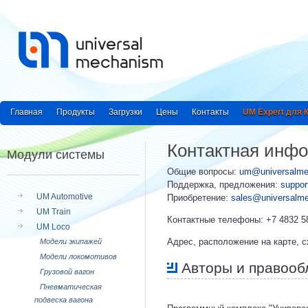
Главная
Продукты
Загрузки
Цены
Контакты
UM Expert для
Контактная инф
Модули системы
Общие вопросы:
um@universalm
Поддержка, предложения:
suppo
UM Automotive
Приобретение:
sales@universalm
UM Train
Контактные телефоны: +7 4832 58
UM Loco
Адрес, расположение на карте, 
Модели экипажей
Модели локомотивов
Авторы и правооб
Грузовой вагон
Пневматическая
подвеска вагона