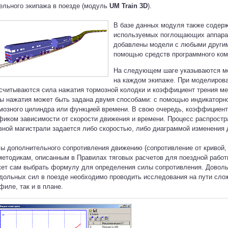
ельного экипажа в поезде (модуль
UM Train 3D
).
В базе данных модуля также содер
используемых поглощающих аппарато
добавлены модели с любыми другим
помощью средств программного ком
На следующем шаге указываются м
на каждом экипаже. При моделиров
считываются сила нажатия тормозной колодки и коэффициент трения м
ы нажатия может быть задана двумя способами: с помощью индикаторн
мозного цилиндра или функцией времени. В свою очередь, коэффициент
фиком зависимости от скорости движения и времени. Процесс распростр
вной магистрали задается либо скоростью, либо диаграммой изменения 
ы дополнительного сопротивления движению (сопротивление от кривой, о
методикам, описанным в Правилах тяговых расчетов для поездной работ
ет сам выбрать формулу для определения силы сопротивления. Доволь
дольных сил в поезде необходимо проводить исследования на пути слож
филе, так и в плане.