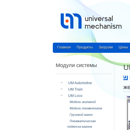
Главная
Продукты
Загрузки
Цены
Модули системы
U
UM Automotive
же
UM Train
UM Loco
Модели экипажей
Модели локомотивов
Грузовой вагон
Пневматическая
подвеска вагона