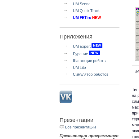
UM Scene
UM Quick Track
UM FETire
NEW
Приложения
UM Expert
Бурение
Шагающие роботы
UM Lite
М
Симулятор роботов
Тип
на 
сам
мас
при
тер
Презентации
мод
Все презентации
эки
Презентация программного
тре