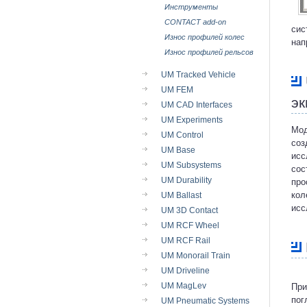
Инструменты
CONTACT add-on
сис
Износ профилей колес
нап
Износ профилей рельсов
UM Tracked Vehicle
UM FEM
эк
UM CAD Interfaces
UM Experiments
Мо
UM Control
соз
UM Base
исс
UM Subsystems
сос
UM Durability
про
кол
UM Ballast
исс
UM 3D Contact
UM RCF Wheel
UM RCF Rail
UM Monorail Train
UM Driveline
UM MagLev
При
пог
UM Pneumatic Systems