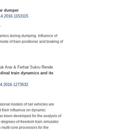
car dumper
14.2016.1153115
)
amics during dumping. Influence of
 mode of train positioner and braking of
ruk Arar & Ferhat Sukru Rende
udinal train dynamics and its
14.2016.1273532
sional models of rail vehicles are
d their influence on dynamic
 has been developed for the analysis of
x-degrees-of-freedom train simulator
 multi-core processors for the