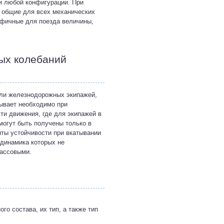
ти любой конфигурации. При
 общие для всех механических
цифичные для поезда величины,
ых колебаний
ели железнодорожных экипажей,
бывает необходимо при
ти движения, где для экипажей в
могут быть получены только в
нты устойчивости при вкатывании
 динамика которых не
ассовыми.
о состава, их тип, а также тип