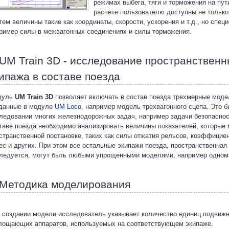
режимах выбега, тяги и торможения на пу
расчете пользователю доступны не только
тем величины такие как координаты, скорости, ускорения и т.д., но спе
ример силы в межвагонных соединениях и силы торможения.
UM Train 3D - исследование пространственн
ипажа в составе поезда
дуль
UM Train 3D
позволяет включать в состав поезда трехмерные мод
данные в модуле
UM Loco
, например модель трехвагонного сцепа. Это 
ледовании многих железнодорожных задач, например задачи безопаснос
таве поезда необходимо анализировать величины показателей, которые 
странственной постановке, таких как силы отжатия рельсов, коэффицие
ес и других. При этом все остальные экипажи поезда, пространственная
ледуется, могут быть любыми упрощенными моделями, например одном
Методика моделирования
 создании модели исследователь указывает количество единиц подвижног
лощающих аппаратов, используемых на соответствующем экипаже.