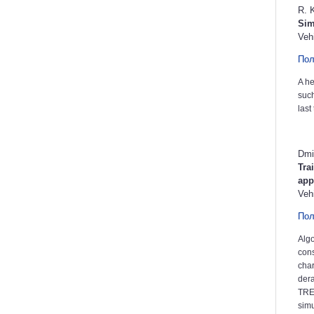
R. 
Sim
Veh
Пол
A he
such
last
Dmi
Tra
app
Veh
Пол
Algo
cons
char
dera
TREN
simu