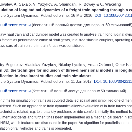
Kovalev, A. Sakalo, V. Yazykov, A. Shamdani, R. Bowey & C. Wakeling
ulation of longitudinal dynamics of a freight train operating through a 
icle System Dynamics, Published online: 16 Mar 2016
DOI: 10.1080/004231
ный текст статьи
(
бесплатный полный доступ для первых 50 скачиваний
avy haul train and car dumper model was created to analyse train longitudinal dyn
 factors as performance curve of draft gears, total free slack in couplers, operating
 two cars of train on the in-train forces was considered.
try Pogorelov, Vladislav Yazykov, Nikolay Lysikov, Ercan Oztemel, Omer Fa
in 3D: the technique for inclusion of three-dimensional models in longit
lication in derailment studies and train simulators
icle System Dynamics, Published online: 11 Jan 2017
DOI: 10.1080/004231
ный текст статьи
(
бесплатный полный доступ для первых 50 скачиваний
)
rithms for simulation of trains as coupled detailed spatial and simplified one-dimen
idered. Such an approach to train dynamics allows evaluation of in-train forces an
acteristics related, e.g. to the safety problems or ride comfort. Initially, the method
ilment accidents and further it has been implemented as a mechanical solver in si
SIM, which features are discussed in the paper. An algorithm for parallelisation on
lation of rail vehicles and trains is presented.