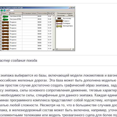
астер создания поезда
 экипажа выбирается из базы, включающей модели локомотивов и вагон
российских железных дорогах. Эта база может быть дополнена моделью 
ом простом случае достаточно создать графический образ экипажа, зад
су экипажа, силы основного сопротивления движению, тяговые характер
 необходимости силы, специфичные для данного экипажа. Каждая едини
минах программного комплекса представляет собой подсистему, которая
елью любой сложности. Несмотря на то, что в большинстве случаев до
пажа, в железнодорожный состав может быть включена, например, уточн
хэлементными тележками или модель трехвагонного сцепа для более по