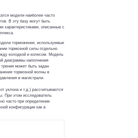
жатся модели наиболее часто
в. В эту базу могут быть
и характеристиками, описанные с
плекса.
одели торможения, используемые
ании тормозной силы отдельно
ежду колодкой и колесом. Модель
ой диаграммы наполнения
 трения может быть задан
анения тормозной волны в
давления в магистрали.
т уклона и т.д.) рассчитываются
ы. При этом исследователь
но часто при определении
ной конфигурации как в