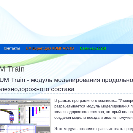
Контакты
UM Expert для КОМПАС-3D
Семинар 2026!
M Train
UM Train - модуль моделирования продольн
лезнодорожного состава
В рамках программного комплекса “Униве
разрабатывается модуль моделирования 
железнодорожного состава, который полно
создания модели поезда и анализ получен
Этот модуль позволяет рассчитывать про