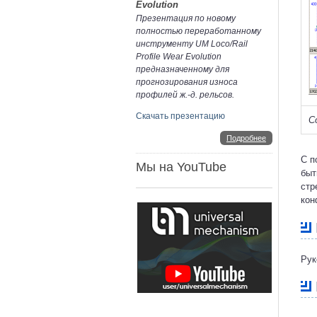
Evolution
Презентация по новому
полностью переработанному
инструменту UM Loco/Rail
Profile Wear Evolution
предназначенному для
прогнозирования износа
профилей ж.-д. рельсов.
Скачать презентацию
С
Подробнее
С п
Мы на YouTube
быт
стр
кон
Рук