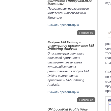
комплекса Универсальный
отд
Механизм
Презентация программного
комплекса Универсальный
Механизм
Скачать презентацию
Подробнее
Модуль UM Drilling и
рас
инженерное приложение UM
сил
Drillstring Analysis
тор
Описание функционала и
гра
областей применения
гла
инструментов анализа
бурильной колонны,
реализованных в модуле UM
Сил
Drilling и инженерном
по 
приложении UM Drillstring
мож
Analysis.
про
про
Скачать презентацию
Подробнее
UM Loco/Rail Profile Wear