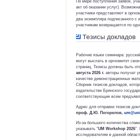
По мере поступления заявок, уча
акт об оказании услуг). Возможн
участники представляют в оргком
два экземпляра подписанного с и
участникам возвращается по одно
Тезисы докладов
Рабочие языки семинара: русски
могут выслать в оргкомитет сво
страниц. Тезисы должны быть о
августа 2026 г.
авторы получат у
качестве демонстрационных мате
Сборник тезисов докладов, кото
издательстве Брянского государс
соответствующие всем предъявл
Адрес для отправки тезисов док
проф. Д.Ю. Погорелов,
um@uni
Из-за большого количества спам
указывать "
UM Workshop 2026
".
исследователям в данной област