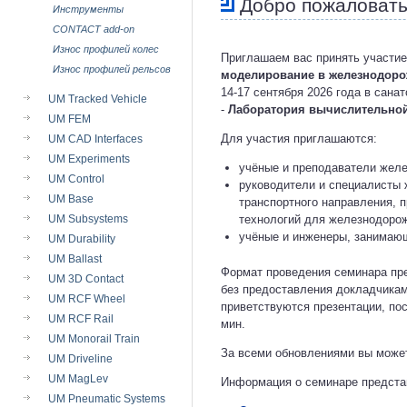
Добро пожаловат
Инструменты
CONTACT add-on
Износ профилей колес
Приглашаем вас принять участие
Износ профилей рельсов
моделирование в железнодорож
14-17 сентября 2026 года в сана
UM Tracked Vehicle
-
Лаборатория вычислительной 
UM FEM
Для участия приглашаются:
UM CAD Interfaces
UM Experiments
учёные и преподаватели желе
UM Control
руководители и специалисты 
UM Base
транспортного направления, п
UM Subsystems
технологий для железнодорож
учёные и инженеры, занимаю
UM Durability
UM Ballast
Формат проведения семинара пре
UM 3D Contact
без предоставления докладчикам
UM RCF Wheel
приветствуются презентации, по
UM RCF Rail
мин.
UM Monorail Train
За всеми обновлениями вы может
UM Driveline
UM MagLev
Информация о семинаре предст
UM Pneumatic Systems