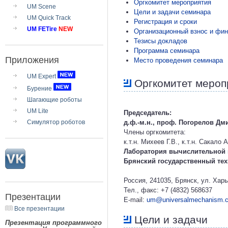
Оргкомитет мероприятия
UM Scene
Цели и задачи семинара
UM Quick Track
Регистрация и сроки
UM FETire
NEW
Организационный взнос и фи
Тезисы докладов
Программа семинара
Приложения
Место проведения семинара
UM Expert
Оргкомитет мероп
Бурение
Шагающие роботы
UM Lite
Председатель:
Симулятор роботов
д.ф.-м.н., проф. Погорелов Д
Члены оргкомитета:
к.т.н. Михеев Г.В., к.т.н. Сакало 
Лаборатория вычислительной
Брянский государственный тех
Россия, 241035, Брянск, ул. Хар
Тел., факс: +7 (4832) 568637
Презентации
E-mail:
um@universalmechanism.
Все презентации
Цели и задачи
Презентация программного