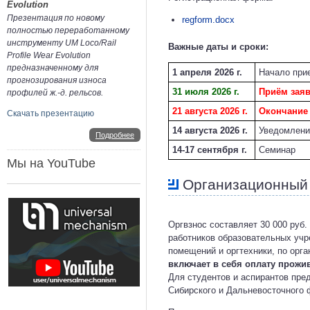
Evolution
Презентация по новому
regform.docx
полностью переработанному
инструменту UM Loco/Rail
Важные даты и сроки:
Profile Wear Evolution
предназначенному для
1 апреля 2026 г.
Начало прие
прогнозирования износа
31 июля 2026 г.
Приём заяв
профилей ж.-д. рельсов.
21 августа 2026 г.
Окончание 
Скачать презентацию
14 августа 2026 г.
Уведомлени
Подробнее
14-17 сентября г.
Cеминар
Мы на YouTube
Организационный 
Оргвзнос составляет 30 000 руб.
работников образовательных учр
помещений и оргтехники, по орга
включает в себя оплату прожи
Для студентов и аспирантов пред
Сибирского и Дальневосточного 