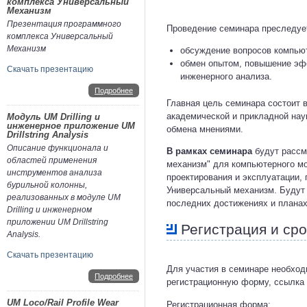
комплекса Универсальный
Механизм
Презентация программного
Проведение семинара преследуе
комплекса Универсальный
Механизм
обсуждение вопросов компьют
обмен опытом, повышение эф
Скачать презентацию
инженерного анализа.
Подробнее
Главная цель семинара состоит в
академической и прикладной нау
Модуль UM Drilling и
инженерное приложение UM
обмена мнениями.
Drillstring Analysis
Описание функционала и
В рамках семинара
будут рассм
областей применения
механизм" для компьютерного м
инструментов анализа
проектирования и эксплуатации,
бурильной колонны,
Универсальный механизм. Будут 
реализованных в модуле UM
последних достижениях и планах
Drilling и инженерном
приложении UM Drillstring
Регистрация и сро
Analysis.
Скачать презентацию
Для участия в семинаре необходи
Подробнее
регистрационную форму, ссылка 
UM Loco/Rail Profile Wear
Регистрационная форма: