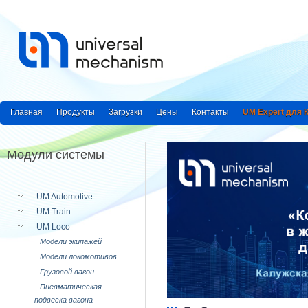
Главная
Продукты
Загрузки
Цены
Контакты
UM Expert для
Модули системы
UM Automotive
UM Train
UM Loco
Модели экипажей
Модели локомотивов
Грузовой вагон
Пневматическая
подвеска вагона