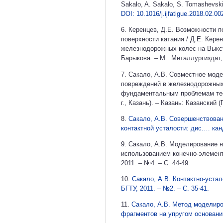
Sakalo, A. Sakalo, S. Tomashevskiy,
DOI: 10.1016/j.ijfatigue.2018.02.00
6. Керенцев, Д.Е. Возможности 
поверхности катания / Д.Е. Кере
железнодорожных колес на Выксун
Барыкова. – М.: Металлургиздат, 
7. Сакало, А.В. Совместное мод
повреждений в железнодорожных к
фундаментальным проблемам теор
г., Казань). – Казань: Казанский
8.
Сакало, А.В. Совершенствован
контактной усталости: дис.… канд
9. Сакало, А.В. Моделирование 
использованием конечно-элемент
2011. – №4. – С. 44-49.
10.
Сакало, А.В. Контактно-устал
БГТУ, 2011. – №2. – С. 35-41.
11.
Сакало, А.В. Метод моделиро
фрагментов на упругом основании 