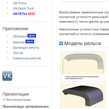
UM Scene
UM Quick Track
Вычисляемые эквивалентные нап
UM FETire
NEW
контактной усталости рельсовой
зависимость числа циклов до ра
Приложения
Накопленные усталостные повре
контактной усталости суммирова
UM Expert
Модель рельса
Бурение
Шагающие роботы
UM Lite
Симулятор роботов
Презентации
Все презентации
Презентация программного