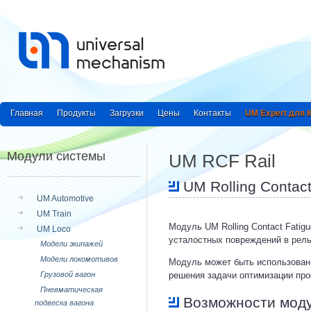
Главная
Продукты
Загрузки
Цены
Контакты
UM Expert для
Модули системы
UM RCF Rail
UM Rolling Contact 
UM Automotive
UM Train
Модуль UM Rolling Contact Fatig
UM Loco
усталостных повреждений в рель
Модели экипажей
Модели локомотивов
Модуль может быть использован
Грузовой вагон
решения задачи оптимизации про
Пневматическая
Возможности модуля
подвеска вагона