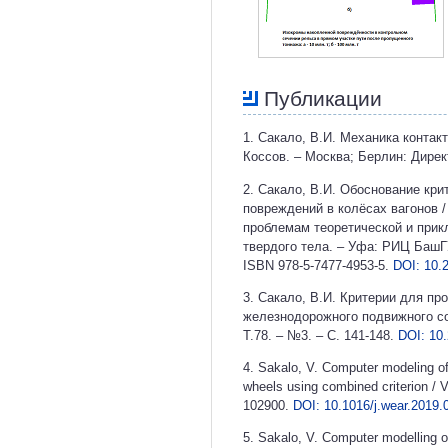
Публикации
1. Сакало, В.И. Механика контакт
Коссов. – Москва; Берлин: Директ
2. Сакало, В.И. Обоснование кр
повреждений в колёсах вагонов /
проблемам теоретической и прик
твердого тела. – Уфа: РИЦ БашГУ,
ISBN 978-5-7477-4953-5.
DOI: 10.
3. Сакало, В.И. Критерии для пр
железнодорожного подвижного сос
Т.78. – №3. – С. 141-148.
DOI: 10
4. Sakalo, V. Computer modeling of
wheels using combined criterion / 
102900.
DOI: 10.1016/j.wear.2019.
5. Sakalo, V. Computer modelling of