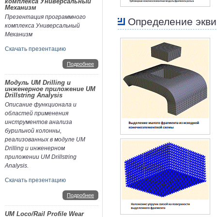
комплекса Универсальный
Механизм
Презентация программного
Определение экви
комплекса Универсальный
Механизм
Скачать презентацию
Подробнее
Модуль UM Drilling и
инженерное приложение UM
Drillstring Analysis
Описание функционала и
областей применения
инструментов анализа
бурильной колонны,
реализованных в модуле UM
Drilling и инженерном
приложении UM Drillstring
Analysis.
Скачать презентацию
Подробнее
UM Loco/Rail Profile Wear