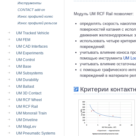
Инструменты
CONTACT add-on
Модуль UM RCF Rail позволяет:
Износ профилей колес
Износ профилей рельсов
определять скорость накопле
поверхностей катания с испо
UM Tracked Vehicle
движения железнодорожных 
UM FEM
использовать четыре критери
UM CAD Interfaces
повреждений:
учитывать влияние износа пр
UM Experiments
помощью инструмента
UM Loco
UM Control
учитывать влияние остаточны
UM Base
с помощью графического инт
UM Subsystems
повреждений в материале рел
UM Durability
UM Ballast
Критерии контакт
UM 3D Contact
UM RCF Wheel
UM RCF Rail
UM Monorail Train
UM Driveline
UM MagLev
UM Pneumatic Systems