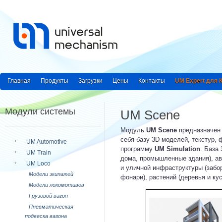
Главная
Продукты
Загрузки
Цены
Контакты
UM Expert для
Модули системы
UM Scene
Модуль
UM Scene
предназначен 
себя базу 3D моделей, текстур,
UM Automotive
программу
UM Simulation
. База
UM Train
дома, промышленные здания), ав
UM Loco
и уличной инфраструктуры (забо
Модели экипажей
фонари), растений (деревья и ку
Модели локомотивов
Грузовой вагон
Пневматическая
подвеска вагона