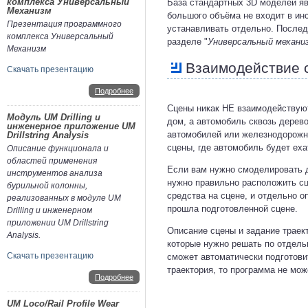
комплекса Универсальный
База стандартных 3D моделей яв
Механизм
большого объёма не входит в ин
Презентация программного
устанавливать отдельно. Послед
комплекса Универсальный
разделе "
Универсальный механи
Механизм
Взаимодействие 
Скачать презентацию
Подробнее
Сцены никак НЕ взаимодействую
Модуль UM Drilling и
дом, а автомобиль сквозь дерево
инженерное приложение UM
автомобилей или железнодорожн
Drillstring Analysis
сцены, где автомобиль будет ехат
Описание функционала и
областей применения
Если вам нужно смоделировать д
инструментов анализа
нужно правильно расположить сц
бурильной колонны,
средства на сцене, и отдельно о
реализованных в модуле UM
прошла подготовленной сцене.
Drilling и инженерном
приложении UM Drillstring
Описание сцены и задание траек
Analysis.
которые нужно решать по отдель
Скачать презентацию
сможет автоматически подготовит
траектория, то программа не мож
Подробнее
UM Loco/Rail Profile Wear